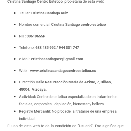
Cristina Santiago Centro Estético
,
propietaria de esta web:
Titular:
Cristina Santiago Ruiz
.
Nombre comercial:
Cristina Santiago centro estetico
NIF:
30619655P
Teléfono:
688 485 992 / 944 331 747
e-Mail:
cristinasantiagoce
@gmail.com
Web :
www.cristinasantiagocentroestetico.es
Direcció
n
Calle
Resurrección María de Azkue, 7, Bilbao,
48004, Vizcaya.
Actividad:
Centro de estética especializado en tratamientos
faciales, corporales , depilación, bienestar y belleza.
Registro Mercantil:
No procede, al tratarse de una empresa
individual.
El uso de esta web te da la condición de “Usuario”. Eso significa que